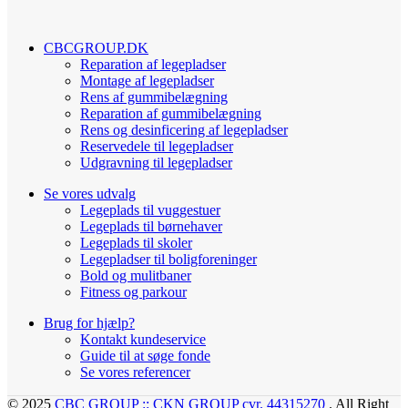
CBCGROUP.DK
Reparation af legepladser
Montage af legepladser
Rens af gummibelægning
Reparation af gummibelægning
Rens og desinficering af legepladser
Reservedele til legepladser
Udgravning til legepladser
Se vores udvalg
Legeplads til vuggestuer
Legeplads til børnehaver
Legeplads til skoler
Legepladser til boligforeninger
Bold og mulitbaner
Fitness og parkour
Brug for hjælp?
Kontakt kundeservice
Guide til at søge fonde
Se vores referencer
© 2025
CBC GROUP :: CKN GROUP cvr. 44315270
. All Right