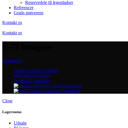
Reservedele til legepladser
Referencer
Gratis prøverens
Kontakt os
Kontakt os
0-75 brugere
Categories
Futura Series
53 products
Mini Set
17 products
Se alle
151 products
SkySet Series
74 products
AvenirSet
27 products
Close
Lagerstatus
Udsalg