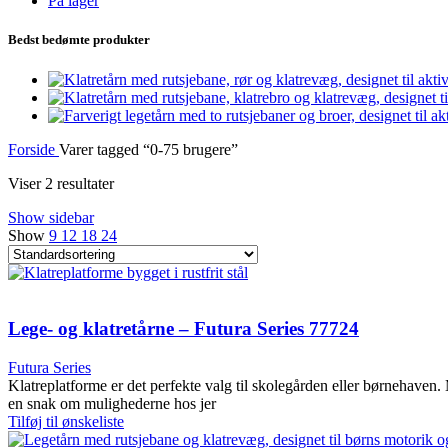
På lager
Bedst bedømte produkter
Forside
Varer tagged “0-75 brugere”
Viser 2 resultater
Show sidebar
Show
9
12
18
24
Lege- og klatretårne – Futura Series 77724
Futura Series
Klatreplatforme er det perfekte valg til skolegården eller børnehave
en snak om mulighederne hos jer
Tilføj til ønskeliste