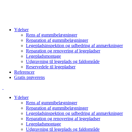
info@cbcgroup.dk
+4570603307
Ydelser
Rens af gummibelægninger
Reparation af gummibelægninger
Legepladsinspektion og udbedring af anmærkninger
Reparation og renovering af legepladser
Legepladsmontage
Udgravning til legeplads og faldområde
Reservedele til legepladser
Referencer
Gratis prøverens
Ydelser
Rens af gummibelægninger
Reparation af gummibelægninger
Legepladsinspektion og udbedring af anmærkninger
Reparation og renovering af legepladser
Legepladsmontage
Udgravning til legeplads og faldområde