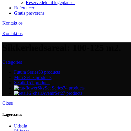
Reservedele til legepladser
Referencer
Gratis prøverens
Kontakt os
Kontakt os
Sikkerhedsareal: 100-125 m2.
Categories
Futura Series
53 products
Mini Set
17 products
Se alle
151 products
SkySet Series
74 products
AvenirSet
27 products
Close
Lagerstatus
Udsalg