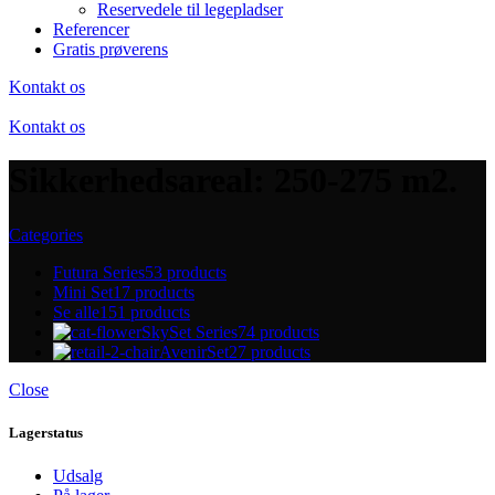
Reservedele til legepladser
Referencer
Gratis prøverens
Kontakt os
Kontakt os
Sikkerhedsareal: 250-275 m2.
Categories
Futura Series
53 products
Mini Set
17 products
Se alle
151 products
SkySet Series
74 products
AvenirSet
27 products
Close
Lagerstatus
Udsalg