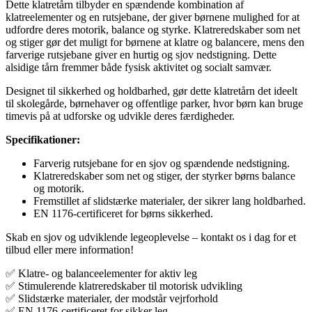
Dette klatretårn tilbyder en spændende kombination af
klatreelementer og en rutsjebane, der giver børnene mulighed for at
udfordre deres motorik, balance og styrke. Klatreredskaber som net
og stiger gør det muligt for børnene at klatre og balancere, mens den
farverige rutsjebane giver en hurtig og sjov nedstigning. Dette
alsidige tårn fremmer både fysisk aktivitet og socialt samvær.
Designet til sikkerhed og holdbarhed, gør dette klatretårn det ideelt
til skolegårde, børnehaver og offentlige parker, hvor børn kan bruge
timevis på at udforske og udvikle deres færdigheder.
Specifikationer:
Farverig rutsjebane for en sjov og spændende nedstigning.
Klatreredskaber som net og stiger, der styrker børns balance
og motorik.
Fremstillet af slidstærke materialer, der sikrer lang holdbarhed.
EN 1176-certificeret for børns sikkerhed.
Skab en sjov og udviklende legeoplevelse – kontakt os i dag for et
tilbud eller mere information!
✅ Klatre- og balanceelementer for aktiv leg
✅ Stimulerende klatreredskaber til motorisk udvikling
✅ Slidstærke materialer, der modstår vejrforhold
✅ EN 1176-certificeret for sikker leg