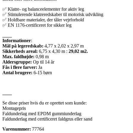
✅ Klatre- og balanceelementer for aktiv leg
✅ Stimulerende klatreredskaber til motorisk udvikling
✅ Holdbare materialer, der tåler vejrforhold
✅ EN 1176-certificeret for sikker leg
____
Informationer
:
Mål på legeredskab:
4,77 x 2,02 x 2,97 m
Sikkerheds areal:
6,75 x 4,30 m :
29,02 m2.
Max. faldhøjde:
0,98 m
Aldersgruppe:
Op til 14 år
Fås i flere farver:
Ja
Antal brugere:
6-15 børn
____
Se disse priser hvis du er oprettet som kunde:
Montagepris
Faldunderlag med EPDM gummiunderlag
Faldunderlag med certificeret faldgrus eller sand
Varenummer:
77764