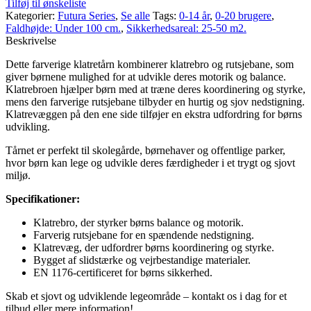
Tilføj til ønskeliste
Kategorier:
Futura Series
,
Se alle
Tags:
0-14 år
,
0-20 brugere
,
Faldhøjde: Under 100 cm.
,
Sikkerhedsareal: 25-50 m2.
Beskrivelse
Dette farverige klatretårn kombinerer klatrebro og rutsjebane, som
giver børnene mulighed for at udvikle deres motorik og balance.
Klatrebroen hjælper børn med at træne deres koordinering og styrke,
mens den farverige rutsjebane tilbyder en hurtig og sjov nedstigning.
Klatrevæggen på den ene side tilføjer en ekstra udfordring for børns
udvikling.
Tårnet er perfekt til skolegårde, børnehaver og offentlige parker,
hvor børn kan lege og udvikle deres færdigheder i et trygt og sjovt
miljø.
Specifikationer:
Klatrebro, der styrker børns balance og motorik.
Farverig rutsjebane for en spændende nedstigning.
Klatrevæg, der udfordrer børns koordinering og styrke.
Bygget af slidstærke og vejrbestandige materialer.
EN 1176-certificeret for børns sikkerhed.
Skab et sjovt og udviklende legeområde – kontakt os i dag for et
tilbud eller mere information!