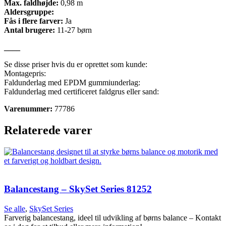
Max. faldhøjde:
0,98 m
Aldersgruppe:
Fås i flere farver:
Ja
Antal brugere:
11-27 børn
____
Se disse priser hvis du er oprettet som kunde:
Montagepris:
Faldunderlag med EPDM gummiunderlag:
Faldunderlag med certificeret faldgrus eller sand:
Varenummer:
77786
Relaterede varer
Balancestang – SkySet Series 81252
Se alle
,
SkySet Series
Farverig balancestang, ideel til udvikling af børns balance – Kontakt