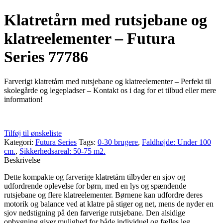
Klatretårn med rutsjebane og
klatreelementer – Futura
Series 77786
Farverigt klatretårn med rutsjebane og klatreelementer – Perfekt til
skolegårde og legepladser – Kontakt os i dag for et tilbud eller mere
information!
Tilføj til ønskeliste
Kategori:
Futura Series
Tags:
0-30 brugere
,
Faldhøjde: Under 100
cm.
,
Sikkerhedsareal: 50-75 m2.
Beskrivelse
Dette kompakte og farverige klatretårn tilbyder en sjov og
udfordrende oplevelse for børn, med en lys og spændende
rutsjebane og flere klatreelementer. Børnene kan udfordre deres
motorik og balance ved at klatre på stiger og net, mens de nyder en
sjov nedstigning på den farverige rutsjebane. Den alsidige
opbygning giver mulighed for både individuel og fælles leg.