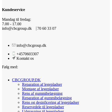
Kundeservice
Mandag til fredag:
7.00 - 17.00
info@cbcgroup.dk ⎹ 70 60 33 07
info@cbcgroup.dk
+4570603307
Kontakt os
Følg med:
CBCGROUP.DK
Reparation af legepladser
Montage af legepladser
Rens af gummibelægning
Reparation af gummibelægning
Rens og desinficering af legepladser
Reservedele til legepladser
Udgravning til legepladser