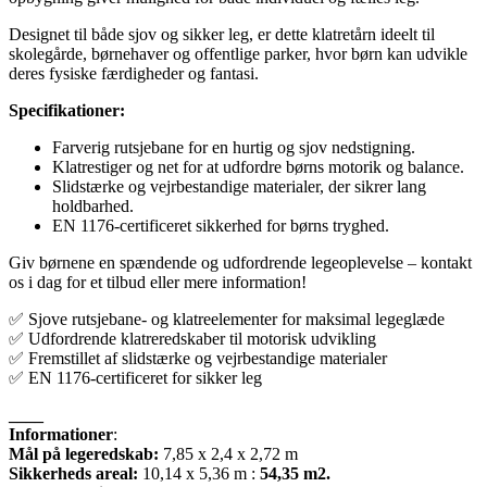
Designet til både sjov og sikker leg, er dette klatretårn ideelt til
skolegårde, børnehaver og offentlige parker, hvor børn kan udvikle
deres fysiske færdigheder og fantasi.
Specifikationer:
Farverig rutsjebane for en hurtig og sjov nedstigning.
Klatrestiger og net for at udfordre børns motorik og balance.
Slidstærke og vejrbestandige materialer, der sikrer lang
holdbarhed.
EN 1176-certificeret sikkerhed for børns tryghed.
Giv børnene en spændende og udfordrende legeoplevelse – kontakt
os i dag for et tilbud eller mere information!
✅ Sjove rutsjebane- og klatreelementer for maksimal legeglæde
✅ Udfordrende klatreredskaber til motorisk udvikling
✅ Fremstillet af slidstærke og vejrbestandige materialer
✅ EN 1176-certificeret for sikker leg
____
Informationer
:
Mål på legeredskab:
7,85 x 2,4 x 2,72 m
Sikkerheds areal:
10,14 x 5,36 m :
54,35 m2.