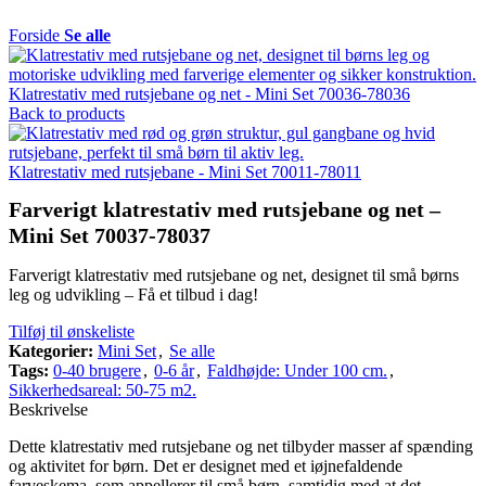
Forside
Se alle
Klatrestativ med rutsjebane og net - Mini Set 70036-78036
Back to products
Klatrestativ med rutsjebane - Mini Set 70011-78011
Farverigt klatrestativ med rutsjebane og net –
Mini Set 70037-78037
Farverigt klatrestativ med rutsjebane og net, designet til små børns
leg og udvikling – Få et tilbud i dag!
Tilføj til ønskeliste
Kategorier:
Mini Set
,
Se alle
Tags:
0-40 brugere
,
0-6 år
,
Faldhøjde: Under 100 cm.
,
Sikkerhedsareal: 50-75 m2.
Beskrivelse
Dette klatrestativ med rutsjebane og net tilbyder masser af spænding
og aktivitet for børn. Det er designet med et iøjnefaldende
farveskema, som appellerer til små børn, samtidig med at det