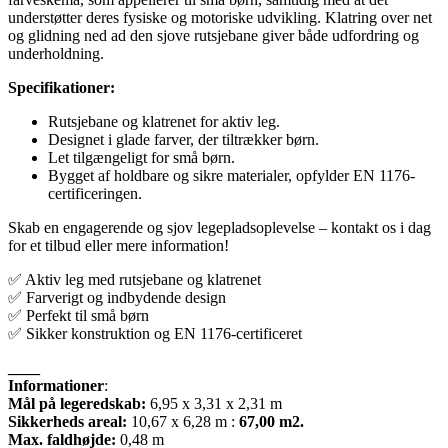
understøtter deres fysiske og motoriske udvikling. Klatring over net
og glidning ned ad den sjove rutsjebane giver både udfordring og
underholdning.
Specifikationer:
Rutsjebane og klatrenet for aktiv leg.
Designet i glade farver, der tiltrækker børn.
Let tilgængeligt for små børn.
Bygget af holdbare og sikre materialer, opfylder EN 1176-
certificeringen.
Skab en engagerende og sjov legepladsoplevelse – kontakt os i dag
for et tilbud eller mere information!
✅ Aktiv leg med rutsjebane og klatrenet
✅ Farverigt og indbydende design
✅ Perfekt til små børn
✅ Sikker konstruktion og EN 1176-certificeret
____
Informationer
:
Mål på legeredskab:
6,95 x 3,31 x 2,31 m
Sikkerheds areal:
10,67 x 6,28 m :
67,00 m2.
Max. faldhøjde:
0,48 m