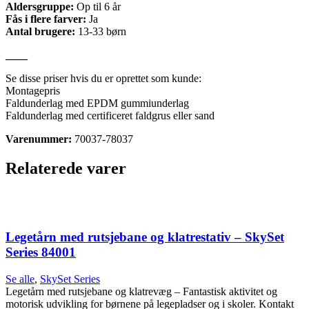
Aldersgruppe:
Op til 6 år
Fås i flere farver:
Ja
Antal brugere:
13-33 børn
____
Se disse priser hvis du er oprettet som kunde:
Montagepris
Faldunderlag med EPDM gummiunderlag
Faldunderlag med certificeret faldgrus eller sand
Varenummer:
70037-78037
Relaterede varer
Legetårn med rutsjebane og klatrestativ – SkySet
Series 84001
Se alle
,
SkySet Series
Legetårn med rutsjebane og klatrevæg – Fantastisk aktivitet og
motorisk udvikling for børnene på legepladser og i skoler. Kontakt