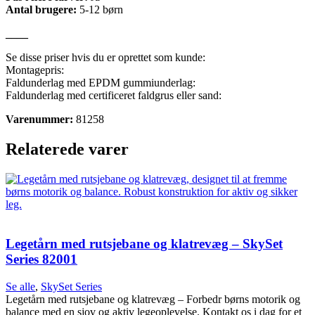
Antal brugere:
5-12 børn
____
Se disse priser hvis du er oprettet som kunde:
Montagepris:
Faldunderlag med EPDM gummiunderlag:
Faldunderlag med certificeret faldgrus eller sand:
Varenummer:
81258
Relaterede varer
Legetårn med rutsjebane og klatrevæg – SkySet
Series 82001
Se alle
,
SkySet Series
Legetårn med rutsjebane og klatrevæg – Forbedr børns motorik og
balance med en sjov og aktiv legeoplevelse. Kontakt os i dag for et