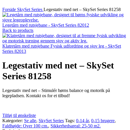
Forside
SkySet Series
Legestativ med net – SkySet Series 81258
Legetårn med rutsjebane - SkySet Series 82012
Back to products
Klatretårn med rutsjebane Fysisk udfordring og sjov leg - SkySet
Series 82013
Legestativ med net – SkySet
Series 81258
Legestativ med net – Stimulér børns balance og motorik på
legepladsen. Kontakt os for et tilbud!
Tilføj til ønskeliste
Kategorier:
Se alle
,
SkySet Series
Tags:
0-14 år
,
0-15 brugere
,
Faldhøjde: Over 100 cm.
,
Sikkerhedsareal: 25-50 m2.