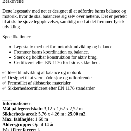
Beskrivelse
Dette legestativ med net er designet til at udfordre børns balance og
motorik, hvor de skal balancere sig selv over nettene. Det er perfekt
til at skabe sjove legoplevelser, samtidig med at det fremmer fysisk
udvikling.
Specifikationer:
Legestativ med net for motorisk udvikling og balance.
Fremmer børns koordination og balance.
Stærk og holdbar konstruktion for aktiv brug.
Certificeret efter EN 1176 for børns sikkerhed.
✅ Ideel til udvikling af balance og motorik
✅ Designet til at være både sjov og udfordrende
✅ Fremstillet af slidstærke materialer
✅ Sikkerhedscertificeret efter EN 1176 standarder
____
Informationer
:
Mål på legeredskab:
3,12 x 1,62 x 2,52 m
Sikkerheds areal:
5,76 x 4,26 m :
25,00 m2.
Max. faldhøjde:
1,60 m
Aldersgruppe:
Op til 14 år
Fås i flere farver:
Ja