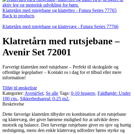
Klatretårn med rutsjebane og klatrebro - Futura Series 77765
Back to products
Klatretårn med rutsjebane og klatrevæg - Futura Series 77766
Klatretårn med rutsjebane –
Avenir Set 72001
Farverigt klatretårn med rutsjebane – Perfekt til skolegårde og
offentlige legepladser – Kontakt os i dag for et tilbud eller mere
information!
Tilføj til ønskeliste
Kategorier:
AvenirSet
,
Se alle
Tags:
0-10 brugere
,
Faldhøjde: Under
100 cm.
,
Sikkerhedsareal: 0-25 m2.
Beskrivelse
Dette farverige klatretårn tilbyder en kombination af en rutsjebane
og klatrevæg, der giver børnene mulighed for at udvikle deres
motorik og balance. Den farverige rutsjebane giver en sjov og hurtig
nedstigning, mens den enkle klatrevæg udfordrer børns styrke og