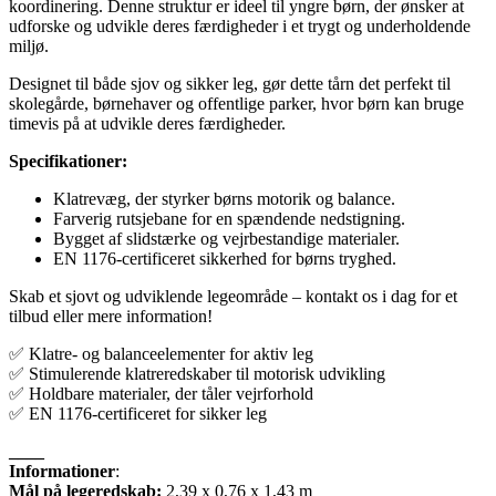
koordinering. Denne struktur er ideel til yngre børn, der ønsker at
udforske og udvikle deres færdigheder i et trygt og underholdende
miljø.
Designet til både sjov og sikker leg, gør dette tårn det perfekt til
skolegårde, børnehaver og offentlige parker, hvor børn kan bruge
timevis på at udvikle deres færdigheder.
Specifikationer:
Klatrevæg, der styrker børns motorik og balance.
Farverig rutsjebane for en spændende nedstigning.
Bygget af slidstærke og vejrbestandige materialer.
EN 1176-certificeret sikkerhed for børns tryghed.
Skab et sjovt og udviklende legeområde – kontakt os i dag for et
tilbud eller mere information!
✅ Klatre- og balanceelementer for aktiv leg
✅ Stimulerende klatreredskaber til motorisk udvikling
✅ Holdbare materialer, der tåler vejrforhold
✅ EN 1176-certificeret for sikker leg
____
Informationer
:
Mål på legeredskab:
2,39 x 0,76 x 1,43 m