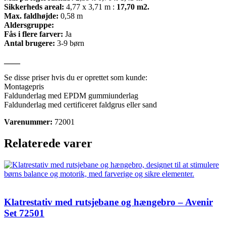
Sikkerheds areal:
4,77 x 3,71 m :
17
,
70
m2.
Max. faldhøjde:
0,58 m
Aldersgruppe:
Fås i flere farver:
Ja
Antal brugere:
3-9 børn
____
Se disse priser hvis du er oprettet som kunde:
Montagepris
Faldunderlag med EPDM gummiunderlag
Faldunderlag med certificeret faldgrus eller sand
Varenummer:
72001
Relaterede varer
Klatrestativ med rutsjebane og hængebro – Avenir
Set 72501