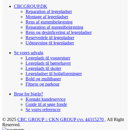
CBCGROUP.DK
Reparation af legepladser
Montage af legepladser
Rens af gummibelægning
Reparation af gummibelægning
Rens og desinficering af legepladser
Reservedele til legepladser
Udgravning til legepladser
Se vores udvalg
Legeplads til vuggestuer
Legeplads til børnehaver
Legeplads til skoler
Legepladser til boligforeninger
Bold og mulitbaner
Fitness og parkour
Brug for hjælp?
Kontakt kundeservice
Guide til at søge fonde
Se vores referencer
© 2025
CBC GROUP :: CKN GROUP cvr. 44315270
. All Right
Reserved.