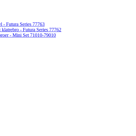
l - Futura Series 77763
 klatrebro - Futura Series 77762
broer - Mini Set 71010-79010