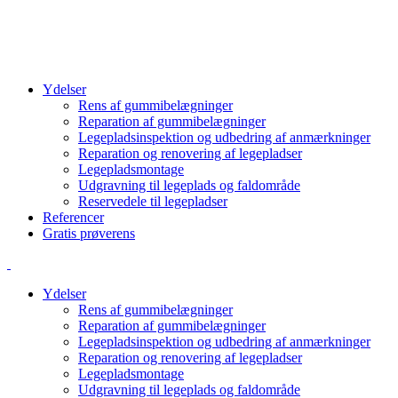
info@cbcgroup.dk
+4570603307
Ydelser
Rens af gummibelægninger
Reparation af gummibelægninger
Legepladsinspektion og udbedring af anmærkninger
Reparation og renovering af legepladser
Legepladsmontage
Udgravning til legeplads og faldområde
Reservedele til legepladser
Referencer
Gratis prøverens
Ydelser
Rens af gummibelægninger
Reparation af gummibelægninger
Legepladsinspektion og udbedring af anmærkninger
Reparation og renovering af legepladser
Legepladsmontage
Udgravning til legeplads og faldområde