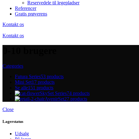
Reservedele til legepladser
Referencer
Gratis prøverens
Kontakt os
Kontakt os
0-10 brugere
Categories
Futura Series
53 products
Mini Set
17 products
Se alle
151 products
SkySet Series
74 products
AvenirSet
27 products
Close
Lagerstatus
Udsalg