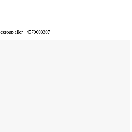
@cbcgroup eller +4570603307