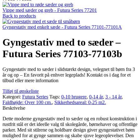
Vippe med sæder og greb - Futura Series 77201
Back to products
Gyngestativ med enkelt sæde - Futura Series 77101-77101A
Gyngestativ med to sæder –
Futura Series 77103-77103b
Gyngestativ med to sæder i slidstærkt design, velegnet til børn fra 3
år og op – En favorit på enhver legeplads! Kontakt os i dag for et
tilbud eller mere information
Tilføj til ønskeliste
Kategori:
Futura Series
Tags:
0-10 brugere
,
0-14 år
,
3 - 14 år
,
Faldhøjde: Over 100 cm.
,
Sikkerhedsareal: 0-25 m2.
Beskrivelse
Dette moderne gyngestativ med to sæder og en robust konstruktion i
rustfrit stål er det ideelle valg til skolegårde, børnehaver og offentlige
parker. Med sit stilrene og holdbare design giver gyngestativet børn
mulighed for at gynge sammen og skabe sjove legeoplevelser. Den