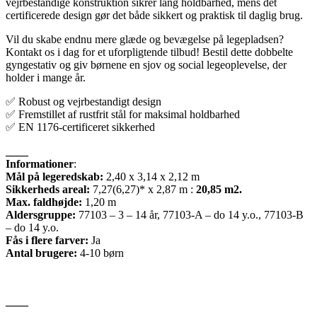
vejrbestandige konstruktion sikrer lang holdbarhed, mens det
certificerede design gør det både sikkert og praktisk til daglig brug.
Vil du skabe endnu mere glæde og bevægelse på legepladsen?
Kontakt os i dag for et uforpligtende tilbud! Bestil dette dobbelte
gyngestativ og giv børnene en sjov og social legeoplevelse, der
holder i mange år.
✅ Robust og vejrbestandigt design
✅ Fremstillet af rustfrit stål for maksimal holdbarhed
✅ EN 1176-certificeret sikkerhed
____
Informationer
:
Mål på legeredskab:
2,40 x 3,14 x 2,12 m
Sikkerheds areal:
7,27(6,27)* x 2,87 m :
20,85 m2.
Max. faldhøjde:
1,20 m
Aldersgruppe:
77103 – 3 – 14 år, 77103-A – do 14 y.o., 77103-B
– do 14 y.o.
Fås i flere farver:
Ja
Antal brugere:
4-10 børn
____