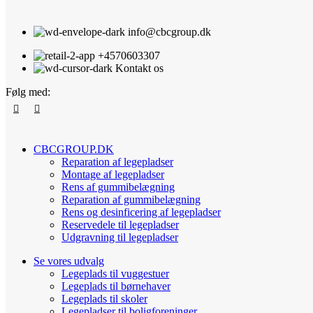
info@cbcgroup.dk
+4570603307
Kontakt os
Følg med:
CBCGROUP.DK
Reparation af legepladser
Montage af legepladser
Rens af gummibelægning
Reparation af gummibelægning
Rens og desinficering af legepladser
Reservedele til legepladser
Udgravning til legepladser
Se vores udvalg
Legeplads til vuggestuer
Legeplads til børnehaver
Legeplads til skoler
Legepladser til boligforeninger