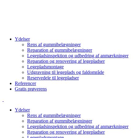
info@cbcgroup.dk
+4570603307
Ydelser
Rens af gummibelægninger
Reparation af gummibelægninger
Legepladsinspektion og udbedring af anmærkninger
Reparation og renovering af legepladser
Legepladsmontage
Udgravning til legeplads og faldområde
Reservedele til legepladser
Referencer
Gratis prøverens
Ydelser
Rens af gummibelægninger
Reparation af gummibelægninger
Legepladsinspektion og udbedring af anmærkninger
Reparation og renovering af legepladser
Legepladsmontage