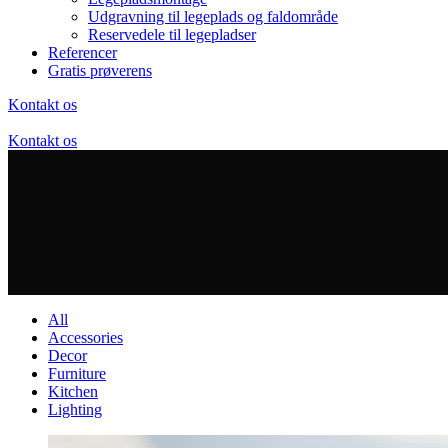
Udgravning til legeplads og faldområde
Reservedele til legepladser
Referencer
Gratis prøverens
Kontakt os
Kontakt os
All
Accessories
Decor
Furniture
Kitchen
Lighting